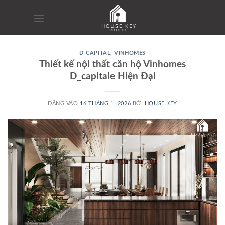
Bỏ
qua
nội
dung
D-CAPITAL
,
VINHOMES
Thiết kế nội thất căn hộ Vinhomes
D_capitale Hiện Đại
ĐĂNG VÀO
16 THÁNG 1, 2026
BỞI
HOUSE KEY