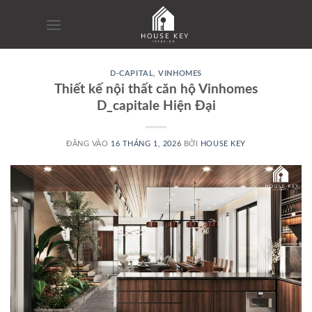
Bỏ
qua
nội
dung
D-CAPITAL
,
VINHOMES
Thiết kế nội thất căn hộ Vinhomes
D_capitale Hiện Đại
ĐĂNG VÀO
16 THÁNG 1, 2026
BỞI
HOUSE KEY