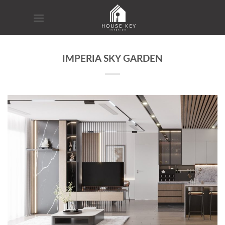
Bỏ
qua
nội
dung
IMPERIA SKY GARDEN